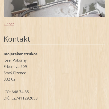
« Zpět
Kontakt
mojerekonstrukce
Josef Pokorný
Erbenova 509
Starý Plzenec
332 02
IČO: 648 74 851
DIČ: CZ7411292053