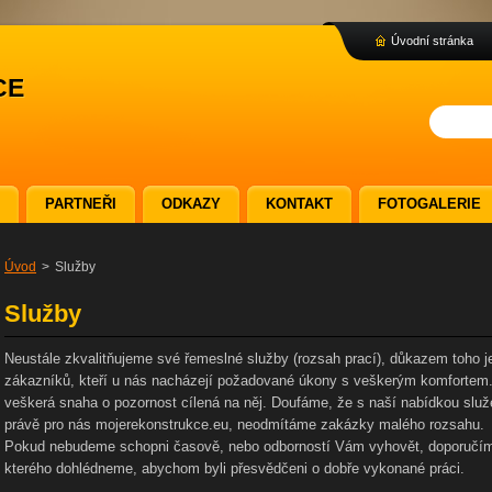
Úvodní stránka
ce
PARTNEŘI
ODKAZY
KONTAKT
FOTOGALERIE
Úvod
>
Služby
Služby
Neustále zkvalitňujeme své řemeslné služby (rozsah prací), důkazem toho j
zákazníků, kteří u nás nacházejí požadované úkony s veškerým komfortem. N
veškerá snaha o pozornost cílená na něj. Doufáme, že s naší nabídkou služ
právě pro nás mojerekonstrukce.eu, neodmítáme zakázky malého rozsahu.
Pokud nebudeme schopni časově, nebo odborností Vám vyhovět, doporučíme
kterého dohlédneme, abychom byli přesvědčeni o dobře vykonané práci.