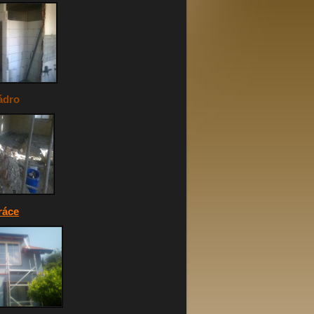
dro
ráce