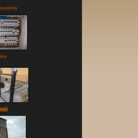
systémy
áce
lotů