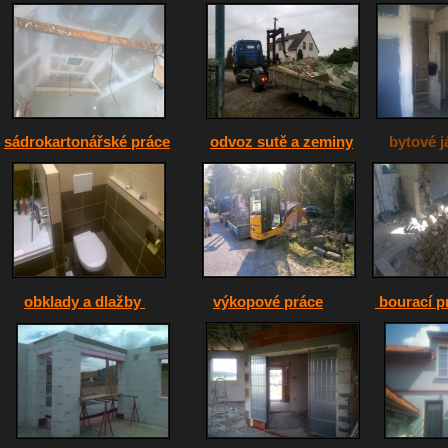
sádrokartonářské práce
odvoz sutě a zeminy
bytové já
obklady a dlažby
výkopové práce
bourací p