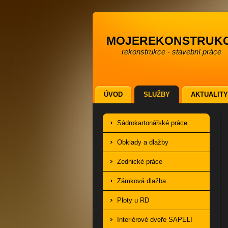
mojerekonstruk
rekonstrukce - stavební práce
ÚVOD
SLUŽBY
AKTUALITY
Sádrokartonářské práce
Obklady a dlažby
Zednické práce
Zámková dlažba
Ploty u RD
Interiérové dveře SAPELI