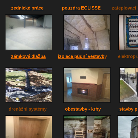
zednické práce
pouzdra ECLISSE
zateplovaci 
zámková dlažba
izolace půdní vestavb
y elektropr
drenážní systémy
obestavby - krby
stavby p