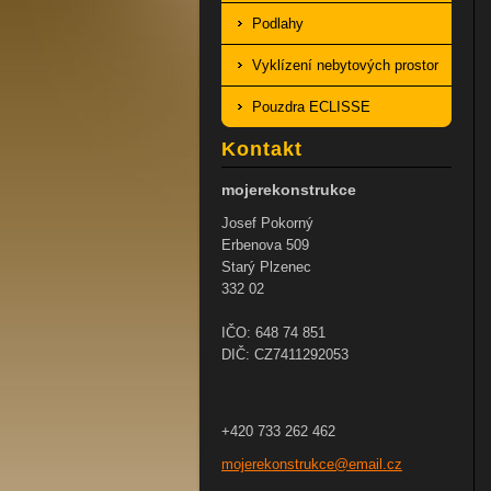
Podlahy
Vyklízení nebytových prostor
Pouzdra ECLISSE
Kontakt
mojerekonstrukce
Josef Pokorný
Erbenova 509
Starý Plzenec
332 02
IČO: 648 74 851
DIČ: CZ7411292053
+420 733 262 462
mojereko
nstrukce
@email.c
z