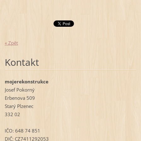
« Zpět
Kontakt
mojerekonstrukce
Josef Pokorný
Erbenova 509
Starý Plzenec
332 02
IČO: 648 74 851
DIČ: CZ7411292053