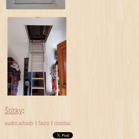
Štítky
:
pudni schody
|
facro
|
montaz