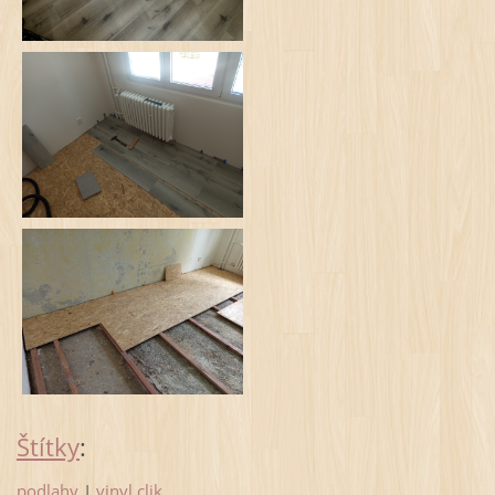
Štítky
:
podlahy
|
vinyl clik