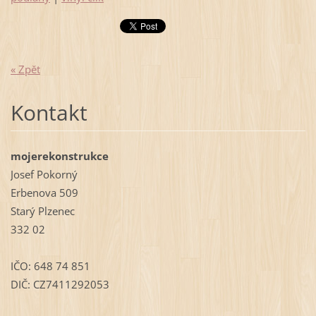
« Zpět
Kontakt
mojerekonstrukce
Josef Pokorný
Erbenova 509
Starý Plzenec
332 02
IČO: 648 74 851
DIČ: CZ7411292053