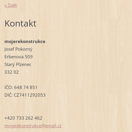
« Zpět
Kontakt
mojerekonstrukce
Josef Pokorný
Erbenova 509
Starý Plzenec
332 02
IČO: 648 74 851
DIČ: CZ7411292053
+420 733 262 462
mojereko
nstrukce
@email.c
z