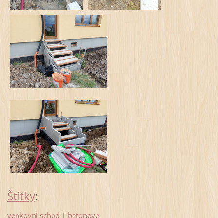
Štítky
:
venkovní schod
|
betonove