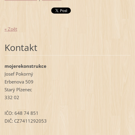
« Zpět
Kontakt
mojerekonstrukce
Josef Pokorný
Erbenova 509
Starý Plzenec
332 02
IČO: 648 74 851
DIČ: CZ7411292053