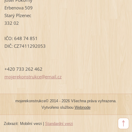
Erbenova 509
Starý Plzenec
332 02
IČO: 648 74 851
DIČ: CZ7411292053
+420 733 262 462
mojereko
nstrukce
@email.c
z
mojerekonstrukce© 2014 - 2026 Všechna práva vyhrazena.
Vytvořeno službou
Webnode
Zobrazit:
Mobilní verzi
|
Standardní verzi