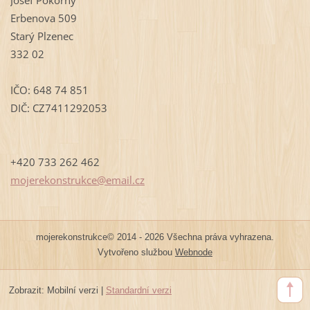
Erbenova 509
Starý Plzenec
332 02
IČO: 648 74 851
DIČ: CZ7411292053
+420 733 262 462
mojereko
nstrukce
@email.c
z
mojerekonstrukce© 2014 - 2026 Všechna práva vyhrazena.
Vytvořeno službou
Webnode
Zobrazit:
Mobilní verzi
|
Standardní verzi