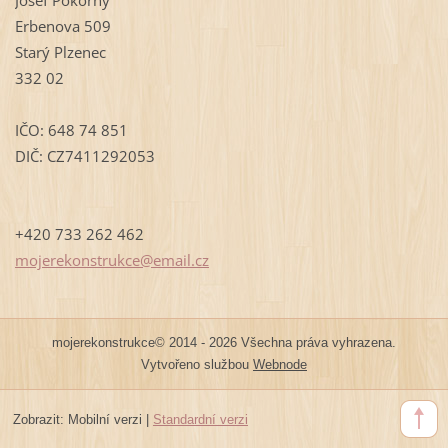
Erbenova 509
Starý Plzenec
332 02
IČO: 648 74 851
DIČ: CZ7411292053
+420 733 262 462
mojereko
nstrukce
@email.c
z
mojerekonstrukce© 2014 - 2026 Všechna práva vyhrazena.
Vytvořeno službou
Webnode
Zobrazit:
Mobilní verzi
|
Standardní verzi