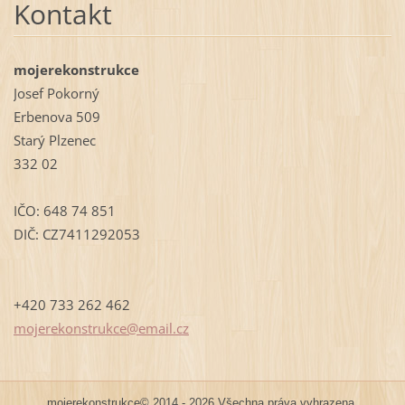
Kontakt
mojerekonstrukce
Josef Pokorný
Erbenova 509
Starý Plzenec
332 02
IČO: 648 74 851
DIČ: CZ7411292053
+420 733 262 462
mojereko
nstrukce
@email.c
z
mojerekonstrukce© 2014 - 2026 Všechna práva vyhrazena.