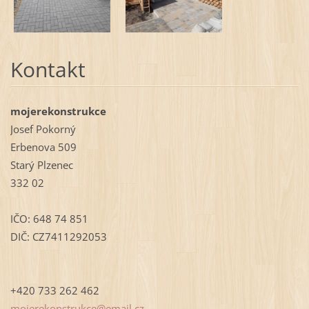
Kontakt
mojerekonstrukce
Josef Pokorný
Erbenova 509
Starý Plzenec
332 02
IČO: 648 74 851
DIČ: CZ7411292053
+420 733 262 462
mojereko
nstrukce
@email.c
z