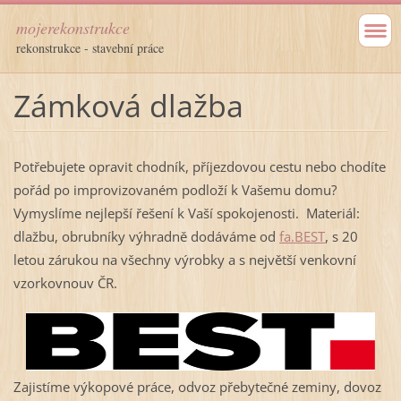
mojerekonstrukce
rekonstrukce - stavební práce
Zámková dlažba
Potřebujete opravit chodník, příjezdovou cestu nebo chodíte
pořád po improvizovaném podloží k Vašemu domu?
Vymyslíme nejlepší řešení k Vaší spokojenosti. Materiál:
dlažbu, obrubníky výhradně dodáváme od
fa.BEST
, s 20
letou zárukou na všechny výrobky a s největší venkovní
vzorkovnouv ČR.
Zajistíme výkopové práce, odvoz přebytečné zeminy, dovoz